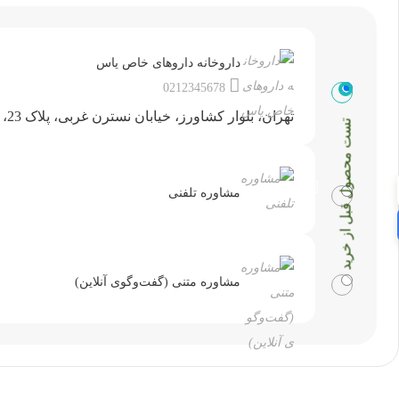
داروخانه داروهای خاص یاس
0212345678
تهران، بلوار کشاورز، خیابان نسترن غربی، پلاک 23، طبقه دوم، واحد 5 – روبه‌روی بانک توسعه صادرات
تست محصول قبل از خرید
مشاوره تلفنی
مشاوره متنی (گفت‌وگوی آنلاین)