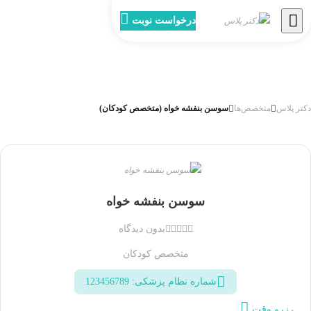
درخواست نوبت
دکتر پلاس
متخصص‌ها
سوسن بنفشه خواه (متخصص کودکان)
مار
وسن
نفشه
سوسن بنفشه خواه
واه
بدون دیدگاه
متخصص کودکان
شماره نظام پزشکی: 123456789
متخصص
رزرو وقت
تایید