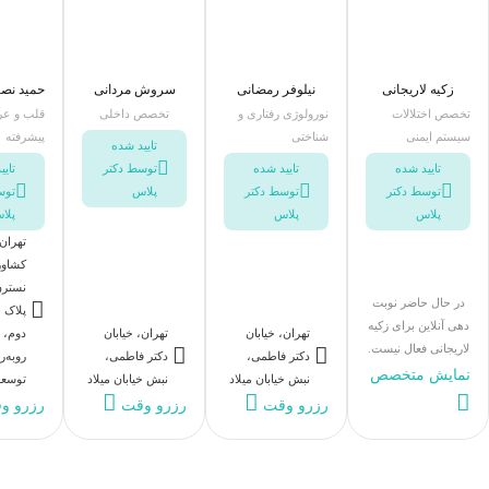
زکیه لاریجانی
نیلوفر رمضانی
سروش مردانی
حمید نصی
تخصص اختلالات
نورولوژی رفتاری و
تخصص داخلی
قلب و عر
سیستم ایمنی
شناختی
پیشرفته
تایید شده
تایید شده
تایید شده
توسط دکتر
تای
توسط دکتر
توسط دکتر
پلاس
توس
پلاس
پلاس
پلا
تهران،
کشاورز
نسترن
در حال حاضر نوبت
دهی آنلاین برای زکیه
تهران، خیابان
تهران، خیابان
لاریجانی فعال نیست.
دکتر فاطمی،
دکتر فاطمی،
روبه‌ر
نمایش متخصص
نبش خیابان میلاد
نبش خیابان میلاد
توسعه
رزرو وقت
رزرو وقت
رزرو و